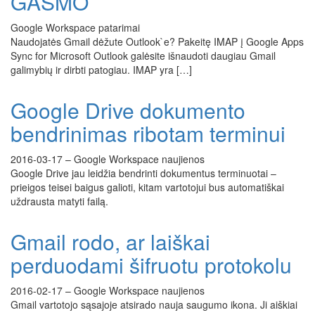
GASMO
Google Workspace patarimai
Naudojatės Gmail dėžute Outlook`e? Pakeitę IMAP į Google Apps
Sync for Microsoft Outlook galėsite išnaudoti daugiau Gmail
galimybių ir dirbti patogiau. IMAP yra […]
Google Drive dokumento
bendrinimas ribotam terminui
2016-03-17
–
Google Workspace naujienos
Google Drive jau leidžia bendrinti dokumentus terminuotai –
prieigos teisei baigus galioti, kitam vartotojui bus automatiškai
uždrausta matyti failą.
Gmail rodo, ar laiškai
perduodami šifruotu protokolu
2016-02-17
–
Google Workspace naujienos
Gmail vartotojo sąsajoje atsirado nauja saugumo ikona. Ji aiškiai