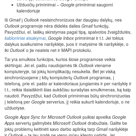
Užduočių priminimai –
Google
priminimai saugomi
kalendoriuje
Iš
Gmail
į
Outlook
nesisinchronizuos dar daugiau dalykų, nes
Outlook
programoje nėra didelės dalies
Gmail
funkcijų.
Pavyzdžiui, el. laiškų skirstymas pagal tipą, spalvotos žvaigždutės,
šabloniniai atsakymai
,
Google Inbox
priminimai ir t.t. Jei tokius
dalykus susikursime naršyklėje, juos ir matysime tik naršyklėje, o
iki
Outlook
`o jie neateis net ir MAPI protokolu.
Tai yra smulkios funkcijos, kurios šiose programose veikia
skirtingai. Jei el. paštu naudojamės tik
Outlook
viename
kompiuteryje, tai jokių komplikacijų nesukelia. Bet jei viską
sinchronizuojame į kitų kompiuterių
Outlook
programas, į
telefoną, prie el. pašto ar kalendoriaus jungiamės ir per naršyklę ir
t.t., reikia išsiaiškinti šias aukščiau surašytas smulkmenas, ką kaip
naudoti. Pavyzdžiui, kad
Outlook
priminimas būtų sinchronizuotas
į telefoną per
Google
serverius, jį reikia sukurti kalendoriuje, o ne
užduotyse.
Google Apps Sync for Microsoft Outlook
puikiai apvelka
Google
Apps
serverių galimybės
Microsoft Outlook
drabužiais. Galite be
jokių problemų keitinėti savo darbo aplinką tarp
Gmail
naršyklėje
ir
Outlook
– tą jau įrodė ne vieno mūsų kliento patirtis. Jei