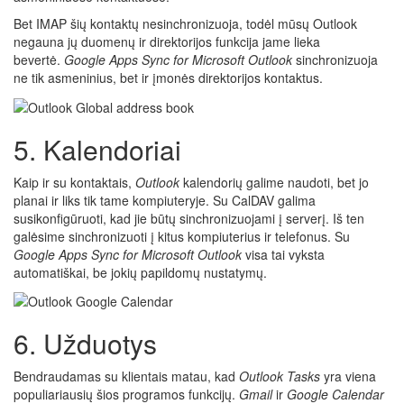
Bet IMAP šių kontaktų nesinchronizuoja, todėl mūsų Outlook
negauna jų duomenų ir direktorijos funkcija jame lieka
bevertė.
Google Apps Sync for Microsoft Outlook
sinchronizuoja
ne tik asmeninius, bet ir įmonės direktorijos kontaktus.
5. Kalendoriai
Kaip ir su kontaktais,
Outlook
kalendorių galime naudoti, bet jo
planai ir liks tik tame kompiuteryje. Su CalDAV galima
susikonfigūruoti, kad jie būtų sinchronizuojami į serverį. Iš ten
galėsime sinchronizuoti į kitus kompiuterius ir telefonus. Su
Google Apps Sync for Microsoft Outlook
visa tai vyksta
automatiškai, be jokių papildomų nustatymų.
6. Užduotys
Bendraudamas su klientais matau, kad
Outlook Tasks
yra viena
populiariausių šios programos funkcijų.
Gmail
ir
Google Calendar