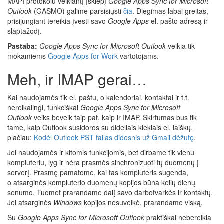
MAPI protokolu veikiantį įskiepį
Google Apps Sync for Microsoft
Outlook
(GASMO) galime parsisiųsti
čia
. Diegimas labai greitas,
prisijungiant tereikia įvesti savo
Google Apps
el. pašto adresą ir
slaptažodį.
Pastaba:
Google Apps Sync for Microsoft Outlook
veikia tik
mokamiems
Google Apps for Work
vartotojams.
Meh, ir IMAP gerai…
Kai naudojamės tik el. paštu, o kalendoriai, kontaktai ir t.t.
nereikalingi, funkciškai
Google Apps Sync for Microsoft
Outlook
veiks beveik taip pat, kaip ir IMAP. Skirtumas bus tik
tame, kaip Outlook susidoros su dideliais kiekiais el. laiškų,
plačiau:
Kodėl Outlook PST failas didesnis už Gmail dėžutę
.
Jei naudojamės ir kitomis funkcijomis, bet dirbame tik vienu
kompiuteriu, lyg ir nėra prasmės sinchronizuoti tų duomenų į
serverį. Prasmę pamatome, kai tas kompiuteris sugenda,
o atsarginės kompiuterio duomenų kopijos būna kelių dienų
senumo. Tuomet prarandame dalį savo darbotvarkės ir kontaktų.
Jei atsarginės
Windows
kopijos nesuveikė, prarandame viską.
Su
Google Apps Sync for Microsoft Outlook
praktiškai nebereikia