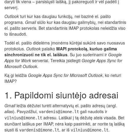
daryti tik viena – parsisiųsti laišką, jį pakoreguoti ir vėl padėti į
serverį.
Outlook
turi kur kas daugiau funkcijų, nei bazinė el. pašto
programa.
Gmail
siūlo kur kas daugiau galimybių, nei standartinis
el. pašto serveris. Bet standartinis IMAP protokolas neleidžia viso
to išnaudoti.
Todėl el. pašto didelėms įmonėms kūrėjai sukūrė savo nuosavus
protokolus.
Outlook
palaiko
MAPI protokolą, kuriuo galima
sinchronizuoti ne tik el. laiškus
. Su juo suderinami ir
Google
Apps for Work
serveriai. Tereikia įsidiegti
Google Apps Sync for
Microsoft Outlook
.
Ką gi leidžia
Google Apps Sync for Microsoft Outlook
, ko neturi
IMAP?
1. Papildomi siuntėjo adresai
Gmail
leižia dėžutei turėti alternatyvių el. pašto adresų (angl.
alias
). Pavyzdžiui,
gali naudotis ir
vardenis@imone.lt
adresu. Laiškai į tą dėžutę ateis visada. Bet
vilnius@imone.lt
siunčiant laiškus per IMAP, nėra kaip pasirinkti, ar norite tą laišką
siųsti iš
, ar iš
.
vardenis@imone.lt
vilnius@imone.lt