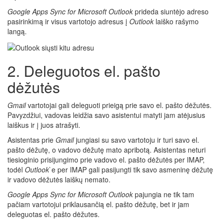
Google Apps Sync for Microsoft Outlook
prideda siuntėjo adreso
pasirinkimą ir visus vartotojo adresus į
Outlook
laiško rašymo
langą.
2. Deleguotos el. pašto
dėžutės
Gmail
vartotojai gali deleguoti prieigą prie savo el. pašto dėžutės.
Pavyzdžiui, vadovas leidžia savo asistentui matyti jam atėjusius
laiškus ir į juos atrašyti.
Asistentas prie
Gmail
jungiasi su savo vartotoju ir turi savo el.
pašto dėžutę, o vadovo dėžutę mato apribotą. Asistentas neturi
tiesioginio prisijungimo prie vadovo el. pašto dėžutės per IMAP,
todėl
Outlook
`e per IMAP gali pasijungti tik savo asmeninę dėžutę
ir vadovo dėžutės laiškų nemato.
Google Apps Sync for Microsoft Outlook
pajungia ne tik tam
pačiam vartotojui priklausančią el. pašto dėžutę, bet ir jam
deleguotas el. pašto dėžutes.