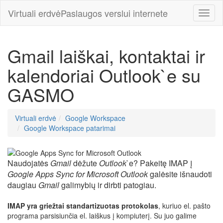
Virtuali erdvė
Paslaugos verslui internete
Meniu
Gmail laiškai, kontaktai ir
kalendoriai Outlook`e su
GASMO
Virtuali erdvė
Google Workspace
Google Workspace patarimai
Naudojatės
Gmail
dėžute
Outlook
`e? Pakeitę IMAP į
Google Apps Sync for Microsoft Outlook
galėsite išnaudoti
daugiau
Gmail
galimybių ir dirbti patogiau.
IMAP yra griežtai standartizuotas protokolas
, kuriuo el. pašto
programa parsisiunčia el. laiškus į kompiuterį. Su juo galime