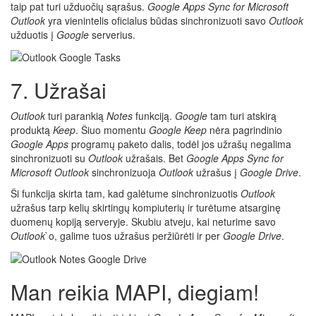
taip pat turi užduočių sąrašus.
Google Apps Sync for Microsoft
Outlook
yra vienintelis oficialus būdas sinchronizuoti savo
Outlook
užduotis į
Google
serverius.
7. Užrašai
Outlook
turi parankią
Notes
funkciją.
Google
tam turi atskirą
produktą
Keep
. Šiuo momentu
Google Keep
nėra pagrindinio
Google Apps
programų paketo dalis, todėl jos užrašų negalima
sinchronizuoti su
Outlook
užrašais. Bet
Google Apps Sync for
Microsoft Outlook
sinchronizuoja
Outlook
užrašus į
Google Drive
.
Ši funkcija skirta tam, kad galėtume sinchronizuotis
Outlook
užrašus tarp kelių skirtingų kompiuterių ir turėtume atsarginę
duomenų kopiją serveryje. Skubiu atveju, kai neturime savo
Outlook
`o, galime tuos užrašus peržiūrėti ir per
Google Drive
.
Man reikia MAPI, diegiam!