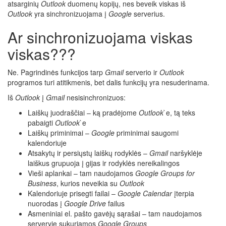
atsarginių
Outlook
duomenų kopijų, nes beveik viskas iš
Outlook
yra sinchronizuojama į
Google
serverius.
Ar sinchronizuojama viskas
viskas???
Ne. Pagrindinės funkcijos tarp
Gmail
serverio ir
Outlook
programos turi atitikmenis, bet dalis funkcijų yra nesuderinama.
Iš
Outlook
į
Gmail
nesisinchronizuos:
Laiškų juodraščiai – ką pradėjome
Outlook
`e, tą teks
pabaigti
Outlook
`e
Laiškų priminimai –
Google
priminimai saugomi
kalendoriuje
Atsakytų ir persiųstų laiškų rodyklės –
Gmail
naršyklėje
laiškus grupuoja į gijas ir rodyklės nereikalingos
Vieši aplankai – tam naudojamos
Google Groups for
Business
, kurios neveikia su
Outlook
Kalendoriuje prisegti failai –
Google Calendar
įterpia
nuorodas į
Google Drive
failus
Asmeniniai el. pašto gavėjų sąrašai – tam naudojamos
serveryje sukuriamos
Google Groups