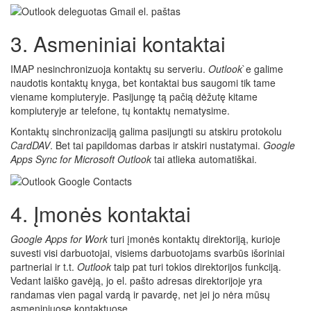
3. Asmeniniai kontaktai
IMAP nesinchronizuoja kontaktų su serveriu.
Outlook
`e galime
naudotis kontaktų knyga, bet kontaktai bus saugomi tik tame
viename kompiuteryje. Pasijungę tą pačią dėžutę kitame
kompiuteryje ar telefone, tų kontaktų nematysime.
Kontaktų sinchronizaciją galima pasijungti su atskiru protokolu
CardDAV
. Bet tai papildomas darbas ir atskiri nustatymai.
Google
Apps Sync for Microsoft Outlook
tai atlieka automatiškai.
4. Įmonės kontaktai
Google Apps for Work
turi įmonės kontaktų direktoriją, kurioje
suvesti visi darbuotojai, visiems darbuotojams svarbūs išoriniai
partneriai ir t.t.
Outlook
taip pat turi tokios direktorijos funkciją.
Vedant laiško gavėją, jo el. pašto adresas direktorijoje yra
randamas vien pagal vardą ir pavardę, net jei jo nėra mūsų
asmeniniuose kontaktuose.